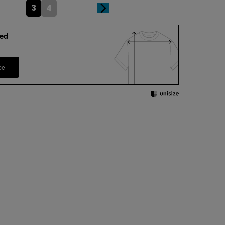
3
4
ed
pe