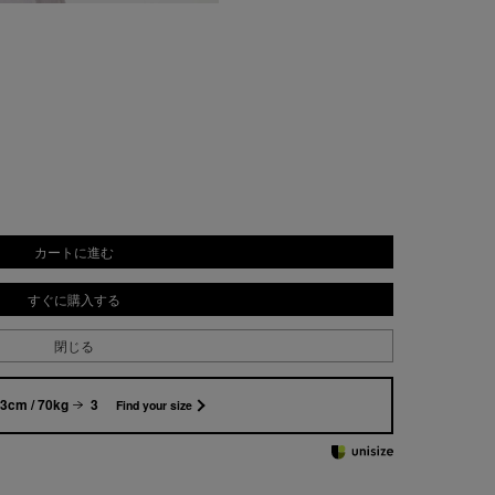
カートに進む
すぐに購入する
閉じる
3cm / 70kg
3
Find your size