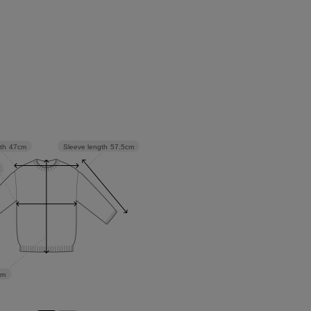
Sleeve length
57.5cm
th
47cm
cm