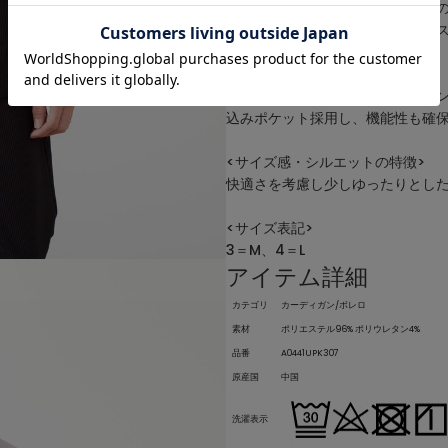
抜群のストレッチ性を持っている
て流れの柄感と光沢感が相まって
<デザインの特徴>
軽い雰囲気でシャレ感のあるボタ
込みポケット採用し、機能性も確
<サイズ感・シルエットの特徴>
快適さを考慮し少しゆったりとし
<サイズ表記>
3＝M、4＝L
アイテム詳細
カテゴリ
カーディガン/ボレロ
素材
ポリエステル96% ポリウレタン4%
品番
A0441UPK307
原産国
中国
洗濯表示