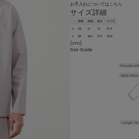
お手入れについてはこちら
サイズ詳細
身幅
肩幅
着丈
そで丈
3
56
47
70
57.5
4
58
48.4
72.5
59.8
(cm)
Size Guide
Shoulder wid
Width
56cm
Length
70