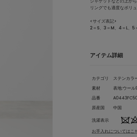
ジャケットなどの上から
リングでも適度なボリュ
<サイズ表記>
2＝S、3＝M、4＝L、5＝
アイテム詳細
カテゴリ
ステンカラ
素材
表地:ウール
品番
A0443FC5
原産国
中国
洗濯表示
お手入れについてはこ