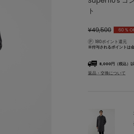
Super110
ト
¥49,500
60
% O
180ポイント還元
※付与されるポイントは
8,000円（税込
返品・交換について