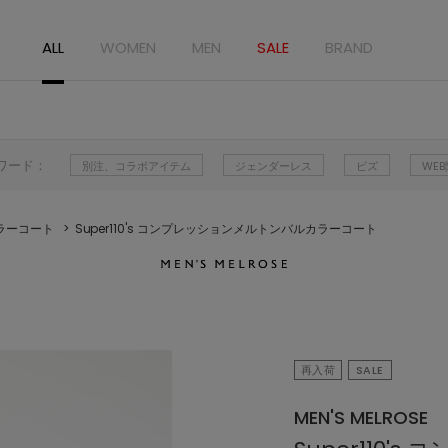
ALL
WOMEN
MEN
SALE
BRAND
ワード：
別注、コラボアイテム
ジェンダーレス
ビズ
WE
ラーコート
Super110's コンプレッションメルトンバルカラーコート
再入荷
SALE
MEN'S MELROSE