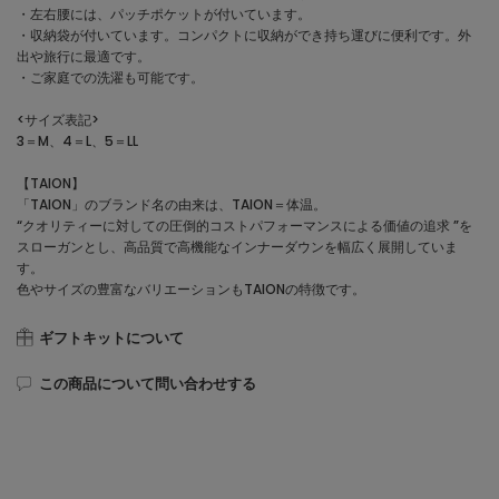
・左右腰には、パッチポケットが付いています。
・収納袋が付いています。コンパクトに収納ができ持ち運びに便利です。外
出や旅行に最適です。
・ご家庭での洗濯も可能です。
<サイズ表記>
3＝M、4＝L、5＝LL
【TAION】
「TAION」のブランド名の由来は、TAION＝体温。
“クオリティーに対しての圧倒的コストパフォーマンスによる価値の追求 ”を
スローガンとし、高品質で高機能なインナーダウンを幅広く展開していま
す。
色やサイズの豊富なバリエーションもTAIONの特徴です。
ギフトキットについて
この商品について問い合わせする