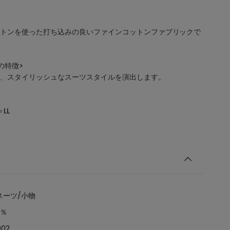
トンを使った打ち込みの良いファインコットンファブリックで
の特徴>
、スタイリッシュなスーツスタイルを演出します。
LL
スーツ/小物
0％
002