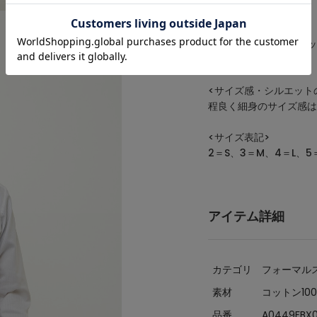
<素材について>
厳選された細番手のコッ
す。
<サイズ感・シルエット
程良く細身のサイズ感は
<サイズ表記>
2＝S、3＝M、4＝L、5＝
アイテム詳細
カテゴリ
フォーマル
素材
コットン10
品番
A0449FBX