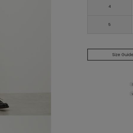
4
5
Size Guid