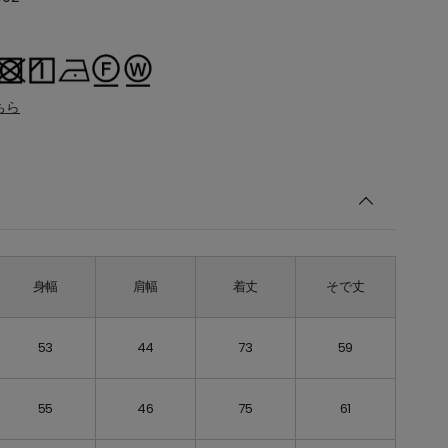
ちら
身幅
肩幅
着丈
そで丈
53
44
73
59
55
46
75
61