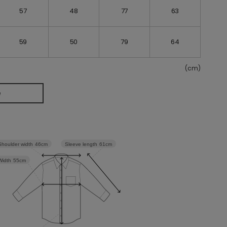
57
48
77
63
59
50
79
64
(cm)
e
Sleeve length
61cm
Shoulder width
46cm
Width
55cm