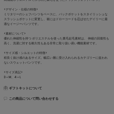
<デザイン・仕様の特徴>
ミリタリーのシェフパンツをベースに、バックポケットをスタイリッシュな
スラッシュポケットに変更し、裾にはドローコードを忍ばせたデイリーに最
適なイージーパンツです。
<素材について>
優れた伸縮性を持つ ポリエステルを使った裏毛起毛素材は、 伸縮の回復性も
高く、洗濯に対する耐久性もある非常に取り扱い易い機能素材です。
<サイズ感・シルエットの特徴>
程良く抜け感のあるサイズ。幅広い層に受け入れられるカテゴリーに捉われ
ないスウェットパンツです。
<サイズ表記>
3＝M、4＝L
ギフトキットについて
この商品について問い合わせする