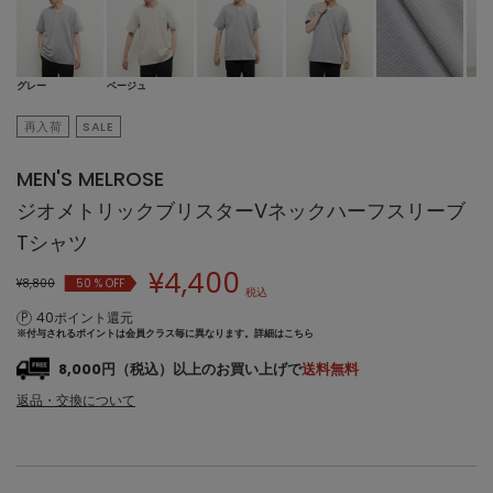
グレー
ベージュ
再入荷
SALE
MEN'S MELROSE
ジオメトリックブリスターVネックハーフスリーブ
Tシャツ
¥
4,400
¥8,800
50
% OFF
税込
40ポイント還元
※付与されるポイントは会員クラス毎に異なります。
詳細はこちら
8,000円（税込）以上のお買い上げで
送料無料
返品・交換について