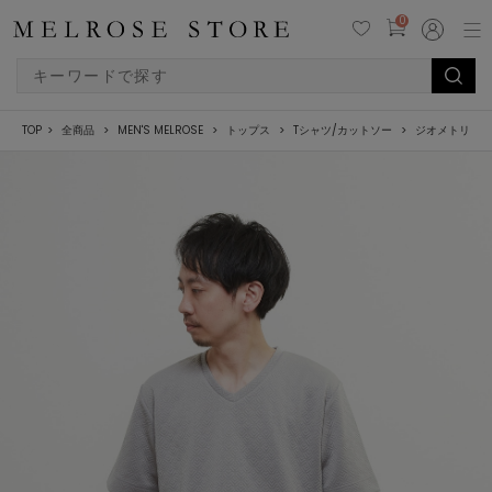
0
TOP
全商品
MEN'S MELROSE
トップス
Tシャツ/カットソー
ジオメトリック