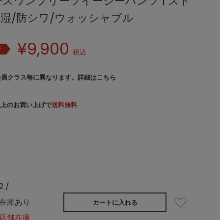
スワンプリーツイージーパンツ | スト
透湿/防シワ/ウォッシャブル
¥
9,900
F
税込
会員クラス毎に異なります。
詳細はこちら
）以上のお買い上げで
送料無料
2 /
在庫あり
カートに入れる
店舗在庫