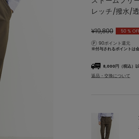
ストームフリー
レッチ/撥水/
¥19,800
50
% OF
90ポイント還元
※付与されるポイントは
8,000円（税込
返品・交換について