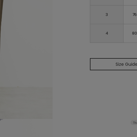
3
76
4
80
Size Guid
Th