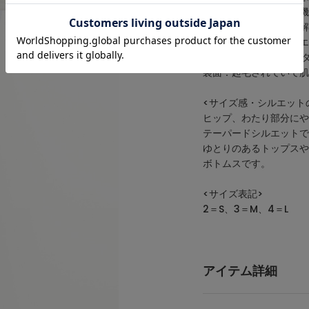
持ち合わせた二重織多機
撥水加工は自然界で分解
テルはリサイクルポリエ
Puには高品質ポリウレ
裏面：起毛されていて肌
<サイズ感・シルエット
ヒップ、わたり部分にや
テーパードシルエットで
ゆとりのあるトップスや
ボトムスです。
<サイズ表記>
2＝S、3＝M、4＝L
アイテム詳細