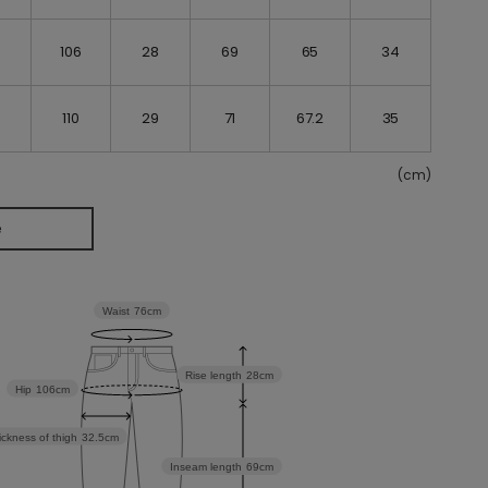
106
28
69
65
34
110
29
71
67.2
35
(cm)
e
Waist
76cm
Rise length
28cm
Hip
106cm
ickness of thigh
32.5cm
Inseam length
69cm