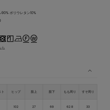
90% ポリウレタン10%
0
ちら
スト
ヒップ
股上
股下
もも周り
すそ周り
102
27
69
62.8
33