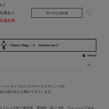
4 /
在庫あり
カートに入れる
店舗在庫
173cm / 70kg
3
Find your size
>
ージータイプのトラウザースデザインです。
抜け感を加える事ができています。
ストレッチ性と撥水性、透湿性、防シワ性、ウォッシャブルを