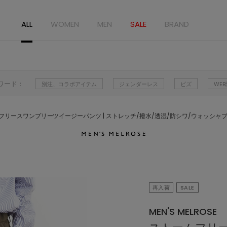
ALL
WOMEN
MEN
SALE
BRAND
ワード：
別注、コラボアイテム
ジェンダーレス
ビズ
WE
フリースワンプリーツイージーパンツ | ストレッチ/撥水/透湿/防シワ/ウォッシャ
再入荷
SALE
MEN'S MELROSE