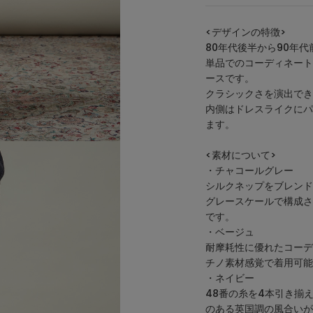
<デザインの特徴>
80年代後半から90年
単品でのコーディネート
ースです。
クラシックさを演出でき
内側はドレスライクにパ
ます。
<素材について>
・チャコールグレー
シルクネップをブレンド
グレースケールで構成さ
です。
・ベージュ
耐摩耗性に優れたコーデ
チノ素材感覚で着用可能
・ネイビー
48番の糸を4本引き揃
のある英国調の風合いが