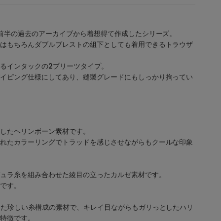
代前半の過去のアーカイブから着想得て作成したシリーズ。
はもちろんダブルブレストの組下としても着用できるトラウザ
るインタックの2プリーツタイプ。
イピング仕様にしてあり、縫製グレードにもしっかり拘ってい
したヘリンボーン素材です。
れたカラーリングでトラッドを感じさせながらもクールな印象
ュラ糸を組み合わせた綾目の立ったカルゼ素材です。
です。
えた珍しい糸構成の素材で、キレイ目ながらもガリっとしたハリ
特徴です。