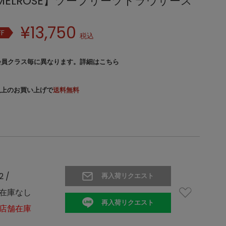
'S MELROSE】ツープリーツトラウザース
¥
13,750
FF
税込
会員クラス毎に異なります。
詳細はこちら
）以上のお買い上げで
送料無料
2 /
再入荷リクエスト
在庫なし
再入荷リクエスト
店舗在庫