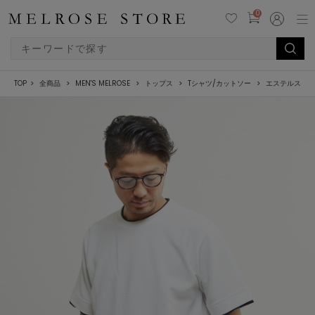
0
TOP
全商品
MEN'S MELROSE
トップス
Tシャツ/カットソー
エステルスパン