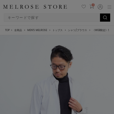
0
TOP
全商品
MEN'S MELROSE
トップス
シャツ/ブラウス
《WEB限定》SI