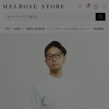
0
TOP
全商品
MEN'S MELROSE
トップス
Tシャツ/カットソー
《WEB限定》ICE