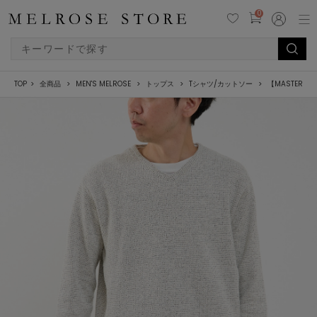
0
TOP
全商品
MEN'S MELROSE
トップス
Tシャツ/カットソー
【MASTER