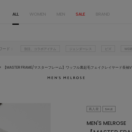
ALL
WOMEN
MEN
SALE
BRAND
ワード：
別注、コラボアイテム
ジェンダーレス
ビズ
WE
【MASTER FRAME/マスターフレーム】ワッフル裏起毛フェイクレイヤード長袖
再入荷
SALE
MEN'S MELROSE