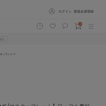
ログイン
新規会員登録
0
B限定
VネッTシャツ