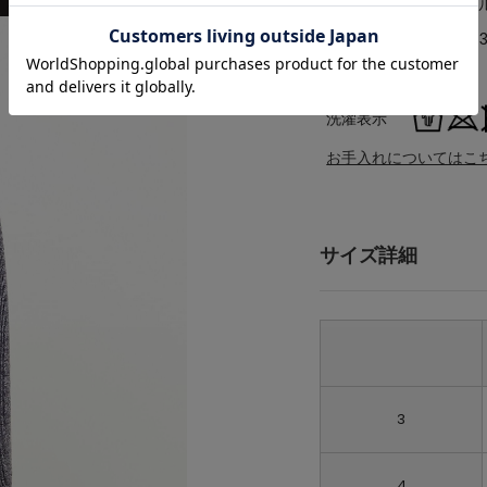
素材
ポリエステル
品番
A0459UTS
原産国
中国
洗濯表示
お手入れについてはこ
サイズ詳細
3
4