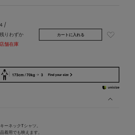
4 /
残りわずか
カートに入れる
店舗在庫
173cm / 70kg
3
Find your size
キーネックTシャツ。
品着用でも映えます。