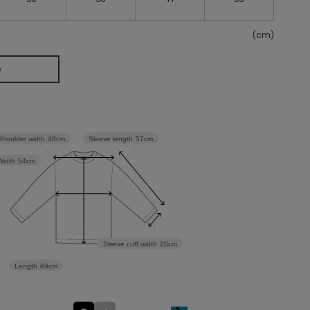
(cm)
e
Sleeve length
57cm
Shoulder width
48cm
Width
54cm
Sleeve cuff width
20cm
Length
69cm