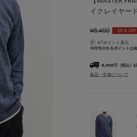
【MASTER 
イクレイヤー
¥6,490
20
% OFF
47ポイント還元
※付与されるポイントは
8,000円（税込
返品・交換について