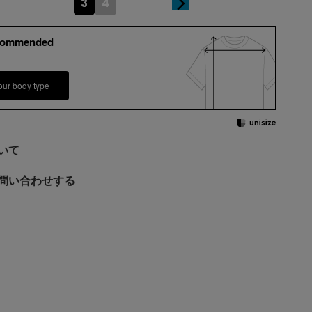
3
4
commended
our body type
いて
問い合わせする