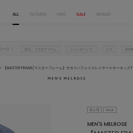
ALL
WOMEN
MEN
SALE
BRAND
ワード：
別注、コラボアイテム
ジェンダーレス
ビズ
WE
【MASTER FRAME/マスターフレーム】サカリバフェイクレイヤードキーネック
再入荷
SALE
MEN'S MELROSE