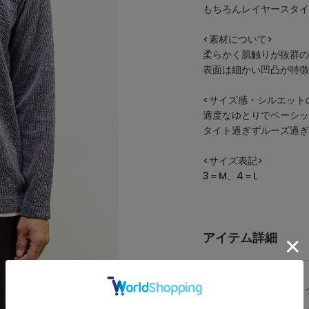
もちろんレイヤースタイ
<素材について>
柔らかく肌触りが抜群の
表面は細かい凹凸が特徴
<サイズ感・シルエット
適度なゆとりでベーシッ
タイト過ぎずルーズ過ぎ
<サイズ表記>
3＝M、4＝L
アイテム詳細
カテゴリ
Tシャツ/カ