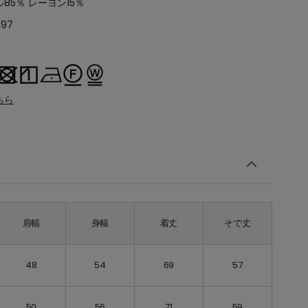
85％ レーヨン15％
397
ちら
肩幅
身幅
着丈
そで丈
48
54
69
57
50
56
71
59