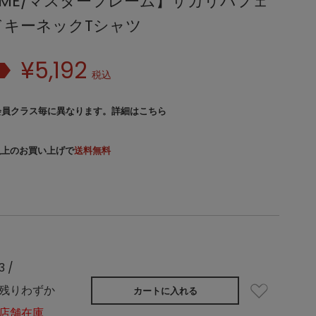
FRAME/マスターフレーム】サカリバフェ
ドキーネックTシャツ
¥
5,192
税込
会員クラス毎に異なります。
詳細はこちら
）以上のお買い上げで
送料無料
3 /
残りわずか
カートに入れる
店舗在庫