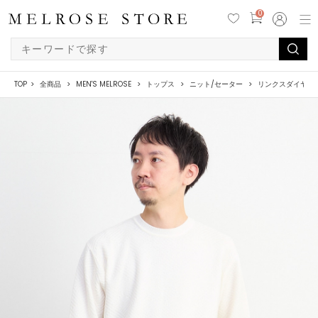
0
TOP
全商品
MEN'S MELROSE
トップス
ニット/セーター
リンクスダイヤク