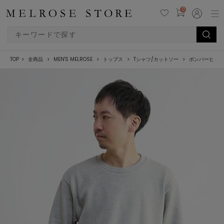
0
TOP
全商品
MEN'S MELROSE
トップス
Tシャツ/カットソー
ボンバーヒート