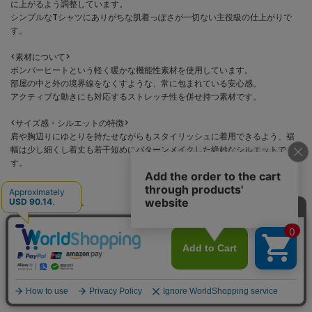
に上がるよう調整しています。
シンプルなTシャツにありがちな肌着っぽさが一切ない主役級の仕上がりで
す。
<素材について>
ボンバーヒートという軽く暖かな機能性素材を使用しています。
部屋の中と外の境界線をなくすような、常に包まれている安心感。
アクティブな動きにも対応するストレッチ性を併せ持つ素材です。
<サイズ感・シルエットの特徴>
肩や胸辺りにゆとりを持たせながらもスタイリッシュに着用できるよう、裾
幅は少し細くし着丈も若干短めにパターンメイクした絶妙なシルエットで
す。
＜サイズ表記＞
2＝S、3＝M、4＝L
ギフトキットについて
この商品について問い合わせする