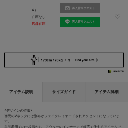
再入荷リクエスト
4 /
在庫なし
再入荷リクエスト
店舗在庫
173cm / 70kg
3
Find your size
アイテム説明
サイズガイド
アイテム詳細
<デザインの特徴>
襟元のVネックには別布がフェイクレイヤードされアクセントになっていま
す。
単品着用での一枚着から、アウターのインナーまで幅広く使えるアイテムで