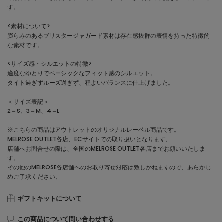
す。
<素材について>
膨らみのあるブリスタージャガード素材は存在感抜群の表情を持った特徴的
な素材です。
<サイズ感・シルエットの特徴>
適度なゆとりでベーシックなフィット感のシルエット。
タイト過ぎずルーズ過ぎず、程よいバランスに仕上げました。
＜サイズ表記＞
2＝S、3＝M、4＝L
※こちらの商品はアウトレットのオリジナルレーベル商品です。
MELROSE OUTLET各店、ECサイトでの取り扱いとなります。
店舗へお問合せの際は、全国のMELROSE OUTLET各店までお願いいたしま
す。
その他のMELROSE各店舗へのお取り寄せ対応は致しかねますので、あらかじ
めご了承ください。
ギフトキットについて
この商品について問い合わせする