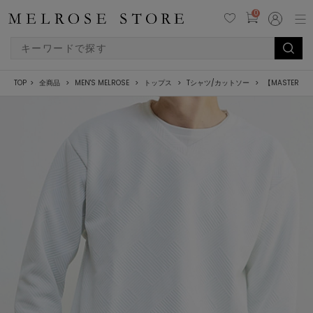
0
TOP
全商品
MEN'S MELROSE
トップス
Tシャツ/カットソー
【MASTER