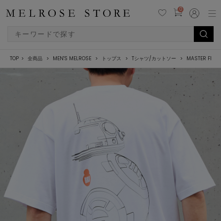
0
TOP
全商品
MEN'S MELROSE
トップス
Tシャツ/カットソー
MASTER FRAM