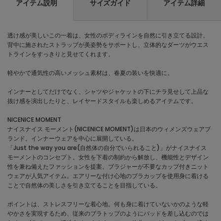
アイテム説明
サイズガイド
アイテム詳細
透け感が美しいこの一着は、女性のボディラインを自然に引き立てる設計。
背中に施されたストラップが美姿勢をサポートし、立体的なダーツがウエス
トラインをすっきりと見せてくれます。
軽やかで通気性の高いメッシュ素材は、春夏の装いを快適に。
インナーとしてだけでなく、シャツやジャケットの下にチラ見せして上品な
抜け感を演出したりと、レイヤードスタイルも楽しめるアイテムです。
NICENICE MOMENT
ナイスナイス モーメント(NICENICE MOMENT)は日本のウィメンズウェアブ
ランド。インナーウェアを中心に展開している。
「Just the way you are(自然体の自分でいられること)」がナイスナイス
モーメントのコンセプト。女性を下着の制約から解放し、機能性とデザイン
性を兼ね備えたファッションを提案。ブラジャーが不要なカップ付きニット
ウェアが人気アイテム。エアリーな付け心地のブラカップを使用身に着ける
ことで自然体の美しさを引き立てることを目指している。
ポイントは、ストレスフリーな着心地。何も身に着けていないかのような軽
やかさを実現するため、従来のブラトップのようにパッドを差し込むのでは