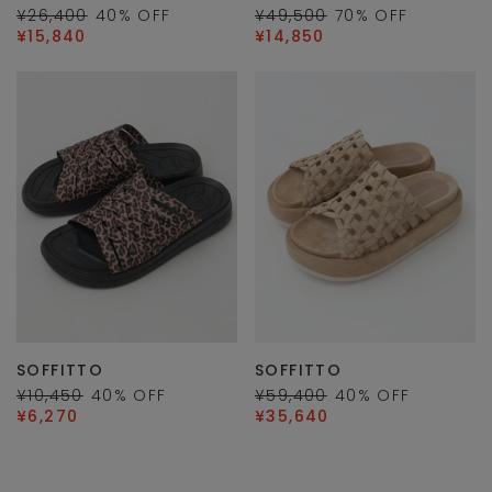
¥26,400
40
% OFF
¥49,500
70
% OFF
¥15,840
¥14,850
SOFFITTO
SOFFITTO
¥10,450
40
% OFF
¥59,400
40
% OFF
¥6,270
¥35,640