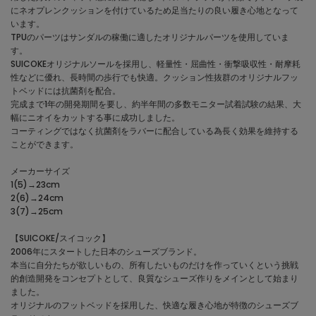
にネオプレンクッションを付けているため足当たりの良い履き心地となって
います。
TPUのパーツはサンダルの稼働に適したオリジナルパーツを使用していま
す。
SUICOKEオリジナルソールを採用し、軽量性・屈曲性・衝撃吸収性・耐摩耗
性などに優れ、長時間の歩行でも快適。クッション性抜群のオリジナルフッ
トベッドには抗菌剤を配合。
完成まで1年の開発期間を要し、約半年間の多数モニター試着試験の結果、大
幅にニオイをカットする事に成功しました。
コーティングではなく抗菌剤をラバーに配合している為長く効果を維持する
ことができます。
メーカーサイズ
1(5)→23cm
2(6)→24cm
3(7)→25cm
【SUICOKE/スイコック】
2006年にスタートした日本のシューズブランド。
本当に自分たちが欲しいもの、所有したいものだけを作っていくという挑戦
的創造開発をコンセプトとして、良質なシューズ作りをメインとして始まり
ました。
オリジナルのフットベッドを採用した、快適な履き心地が特徴のシューズブ