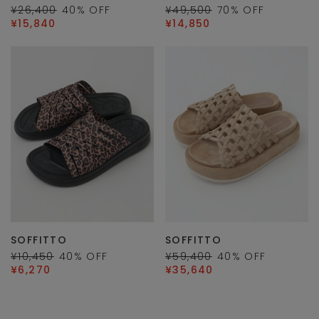
¥26,400
40
% OFF
¥49,500
70
% OFF
¥15,840
¥14,850
SOFFITTO
SOFFITTO
¥10,450
40
% OFF
¥59,400
40
% OFF
¥6,270
¥35,640