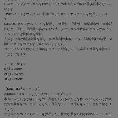
にネオプレンクッションを付けているため足当たりの良い履き心地となって
います。
TPUのパーツはサンダルの稼働に適したオリジナルパーツを使用していま
す。
SUICOKEオリジナルソールを採用し、軽量性・屈曲性・衝撃吸収性・耐摩耗
性などに優れ、長時間の歩行でも快適。クッション性抜群のオリジナルフッ
トベッドには抗菌剤を配合。
完成まで1年の開発期間を要し、約半年間の多数モニター試着試験の結果、大
幅にニオイをカットする事に成功しました。
コーティングではなく抗菌剤をラバーに配合している為長く効果を維持する
ことができます。
メーカーサイズ
1(5)→23cm
2(6)→24cm
3(7)→25cm
【SUICOKE/スイコック】
2006年にスタートした日本のシューズブランド。
本当に自分たちが欲しいもの、所有したいものだけを作っていくという挑戦
的創造開発をコンセプトとして、良質なシューズ作りをメインとして始まり
ました。
オリジナルのフットベッドを採用した、快適な履き心地が特徴のシューズブ