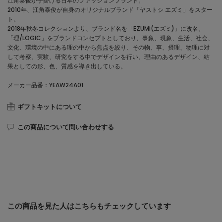
江角泰俊が手掛ける日本のファッションブランド。
2010年、江角泰俊が自身のオリジナルブランド「ヤストシ エズミ」をスター
ト。
2018年秋冬コレクションより、ブランド名を「EZUMi(エズミ)」に改名。
「理/LOGIC」をブランドコンセプトとしており、事象、現象、生活、社会、
文化、環境の中にある理の中から焦点を絞り、その物、事、摂理、物理に対
して考察、実験、研究をする中でデザインを行い、理由のあるデザイン、結
果としての形、色、質感を導き出している。
メーカー品番：YEAW24A01
ギフトキットについて
この商品について問い合わせする
この商品を見た人はこちらもチェックしています