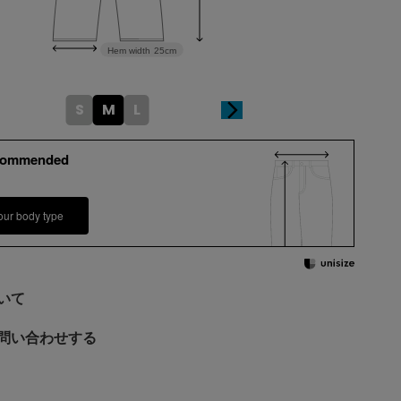
Hem width
25cm
S
M
L
commended
our body type
いて
問い合わせする