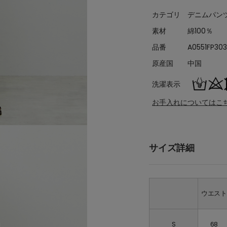
カテゴリ
デニムパン
素材
綿100％
品番
A0551FP30
原産国
中国
洗濯表示
お手入れについてはこ
サイズ詳細
ウエス
S
68