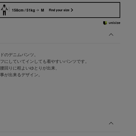
158cm / 51kg
M
Find your size
ドのデニムパンツ。
フにしていてインしても着やすいパンツです。
腰回りに程よいゆとりが出来、
事が出来るデザイン。