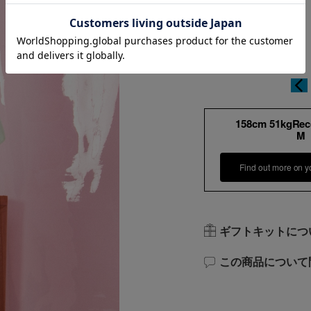
158cm 51kgRe
M
Find out more on y
ギフトキットにつ
この商品について