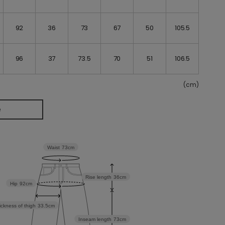
92
36
73
67
50
105.5
96
37
73.5
70
51
106.5
(cm)
e
Waist
73cm
Rise length
36cm
Hip
92cm
ickness of thigh
33.5cm
Inseam length
73cm