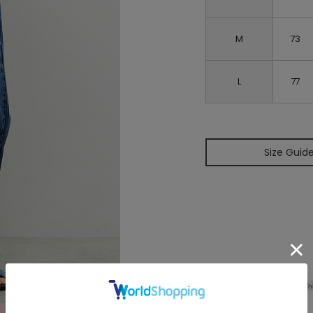
M
73
L
77
Size Guid
Th