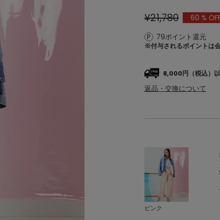
¥21,780
60
% OF
79ポイント還元
※付与されるポイントは
8,000円（税込
返品・交換について
ピンク