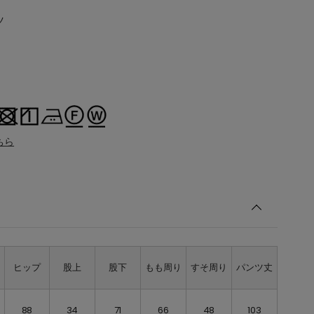
ツ
3
ちら
ト
ヒップ
股上
股下
もも周り
すそ周り
パンツ丈
88
34
71
66
48
103