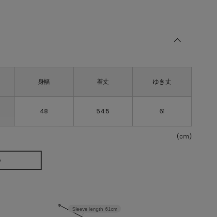
身幅
着丈
ゆき丈
48
54.5
61
(cm)
e
Sleeve length
61cm