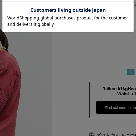
158cm 51kgRe
Waist +
Find out more on y
ギフトキットにつ