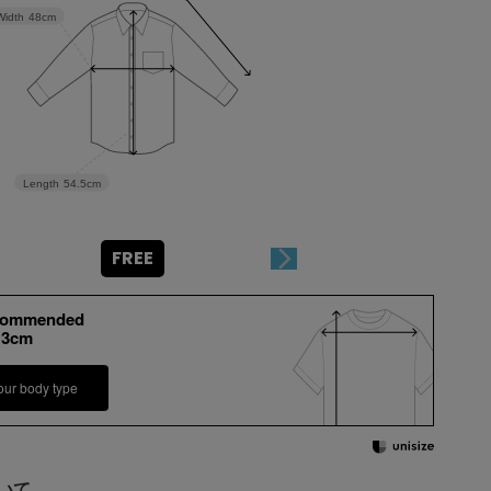
Width
48cm
Length
54.5cm
FREE
commended
13cm
our body type
いて