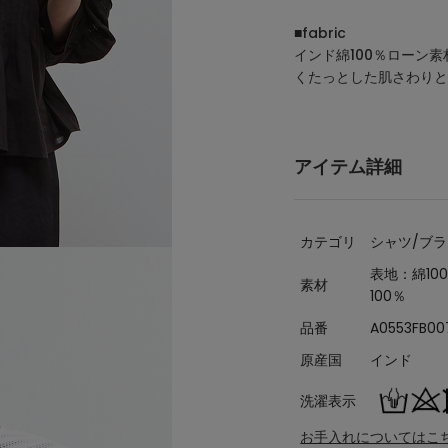
■fabric
インド綿100％ローン素
くたっとした肌さわりと
アイテム詳細
カテゴリ
シャツ/ブ
表地：綿10
素材
100％
品番
A0553FB00
原産国
インド
洗濯表示
お手入れについてはこ