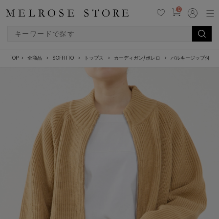
0
TOP
全商品
SOFFITTO
トップス
カーディガン/ボレロ
バルキージップ付ニ