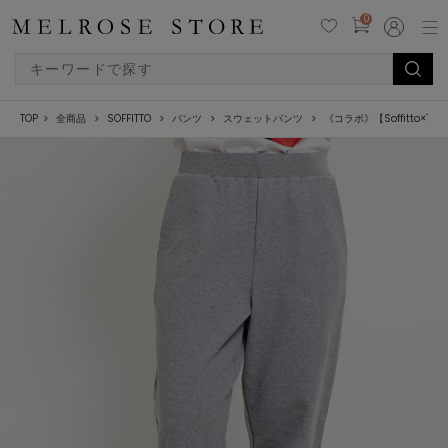
0
TOP
全商品
SOFFITTO
パンツ
スウェットパンツ
《コラボ》【Soffitto×