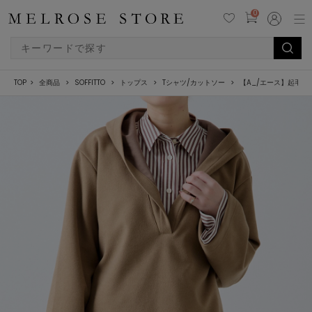
0
TOP
全商品
SOFFITTO
トップス
Tシャツ/カットソー
【A_/エース】起毛ジ