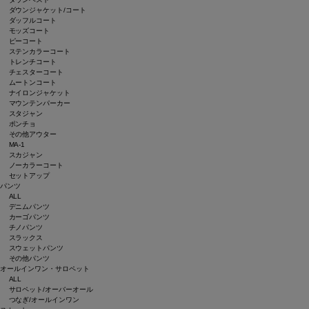
ダウンジャケット/コート
ダッフルコート
モッズコート
ピーコート
ステンカラーコート
トレンチコート
チェスターコート
ムートンコート
ナイロンジャケット
マウンテンパーカー
スタジャン
ポンチョ
その他アウター
MA-1
スカジャン
ノーカラーコート
セットアップ
パンツ
ALL
デニムパンツ
カーゴパンツ
チノパンツ
スラックス
スウェットパンツ
その他パンツ
オールインワン・サロペット
ALL
サロペット/オーバーオール
つなぎ/オールインワン