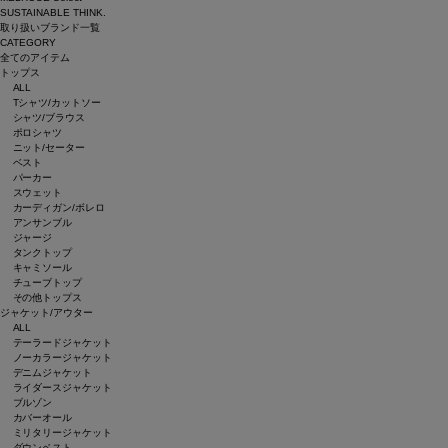
SUSTAINABLE THINK.
取り扱いブランド一覧
CATEGORY
全てのアイテム
トップス
ALL
Tシャツ/カットソー
シャツ/ブラウス
ポロシャツ
ニット/セーター
ベスト
パーカー
スウェット
カーディガン/ボレロ
アンサンブル
ジャージ
タンクトップ
キャミソール
チューブトップ
その他トップス
ジャケット/アウター
ALL
テーラードジャケット
ノーカラージャケット
デニムジャケット
ライダースジャケット
ブルゾン
カバーオール
ミリタリージャケット
ダウンベスト