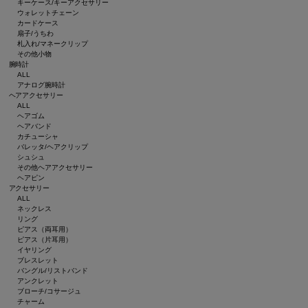
キーケース/キーアクセサリー
ウォレットチェーン
カードケース
扇子/うちわ
札入れ/マネークリップ
その他小物
腕時計
ALL
アナログ腕時計
ヘアアクセサリー
ALL
ヘアゴム
ヘアバンド
カチューシャ
バレッタ/ヘアクリップ
シュシュ
その他ヘアアクセサリー
ヘアピン
アクセサリー
ALL
ネックレス
リング
ピアス（両耳用）
ピアス（片耳用）
イヤリング
ブレスレット
バングル/リストバンド
アンクレット
ブローチ/コサージュ
チャーム