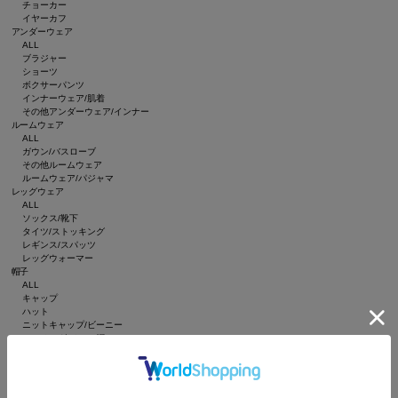
チョーカー
イヤーカフ
アンダーウェア
ALL
ブラジャー
ショーツ
ボクサーパンツ
インナーウェア/肌着
その他アンダーウェア/インナー
ルームウェア
ALL
ガウン/バスローブ
その他ルームウェア
ルームウェア/パジャマ
レッグウェア
ALL
ソックス/靴下
タイツ/ストッキング
レギンス/スパッツ
レッグウォーマー
帽子
ALL
キャップ
ハット
ニットキャップ/ビーニー
ハンチング/ベレー帽
キャスケット
サンバイザー
インテリア
ALL