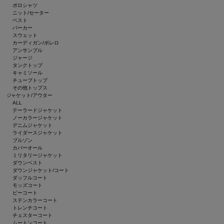
ポロシャツ
ニット/セーター
ベスト
パーカー
スウェット
カーディガン/ボレロ
アンサンブル
ジャージ
タンクトップ
キャミソール
チューブトップ
その他トップス
ジャケット/アウター
ALL
テーラードジャケット
ノーカラージャケット
デニムジャケット
ライダースジャケット
ブルゾン
カバーオール
ミリタリージャケット
ダウンベスト
ダウンジャケット/コート
ダッフルコート
モッズコート
ピーコート
ステンカラーコート
トレンチコート
チェスターコート
ムートンコート