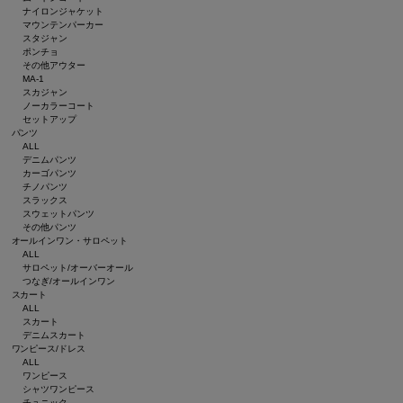
ナイロンジャケット
マウンテンパーカー
スタジャン
ポンチョ
その他アウター
MA-1
スカジャン
ノーカラーコート
セットアップ
パンツ
ALL
デニムパンツ
カーゴパンツ
チノパンツ
スラックス
スウェットパンツ
その他パンツ
オールインワン・サロペット
ALL
サロペット/オーバーオール
つなぎ/オールインワン
スカート
ALL
スカート
デニムスカート
ワンピース/ドレス
ALL
ワンピース
シャツワンピース
チュニック