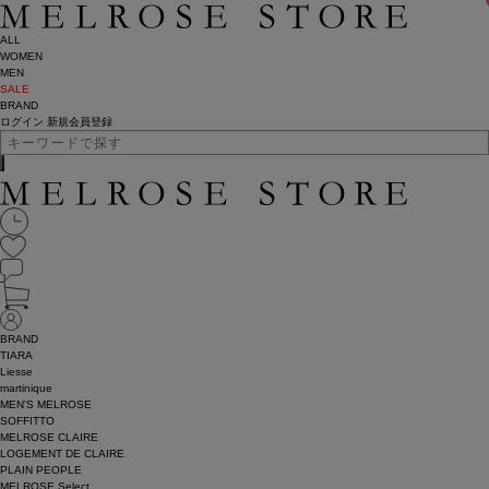
ALL
WOMEN
MEN
SALE
BRAND
ログイン
新規会員登録
BRAND
TIARA
Liesse
martinique
MEN'S MELROSE
SOFFITTO
MELROSE CLAIRE
LOGEMENT DE CLAIRE
PLAIN PEOPLE
MELROSE Select