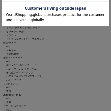
ルームフレグランス/お香
インテリア雑貨
ブランケット
収納グッズ
食器/キッチン
ALL
食器
グラス/マグカップ/タンブラー
キッチンツール
エプロン
ランチョンマット/テーブルウェア
雑貨/ホビー
ALL
おもちゃ
その他雑貨
ボディ・ヘアケア
ALL
ボディケア/ボディクリーム
ハンドケア/ハンドクリーム
その他ボディ・ヘアケア
ヘアスタイリング/ヘアワックス
ハンドソープ
フレグランス
ALL
香水
水着/着物・浴衣
ALL
水着
アウトドア/スポーツ
ALL