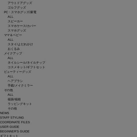
アウトドアグッズ
ゴルフグッズ
PC・スマホグッズ/家電
ALL
スピーカー
スマホケース/カバー
スマホグッズ
ママ＆ベビー
ALL
スタイ/よだれかけ
おくるみ
メイクアップ
ALL
ネイルシール/ネイルチップ
コスメキット/ギフトセット
ビューティーグッズ
ALL
ヘアブラシ
手鏡/メイクミラー
その他
ALL
福袋/福箱
ラッピングキット
その他
NEWS
STAFF STYLING
COORDINATE FILES
USER GUIDE
BEGINNER’S GUIDE
ギフトキット