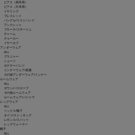
ピアス（両耳用）
ピアス（片耳用）
イヤリング
ブレスレット
バングル/リストバンド
アンクレット
ブローチ/コサージュ
チャーム
チョーカー
イヤーカフ
アンダーウェア
ALL
ブラジャー
ショーツ
ボクサーパンツ
インナーウェア/肌着
その他アンダーウェア/インナー
ルームウェア
ALL
ガウン/バスローブ
その他ルームウェア
ルームウェア/パジャマ
レッグウェア
ALL
ソックス/靴下
タイツ/ストッキング
レギンス/スパッツ
レッグウォーマー
帽子
ALL