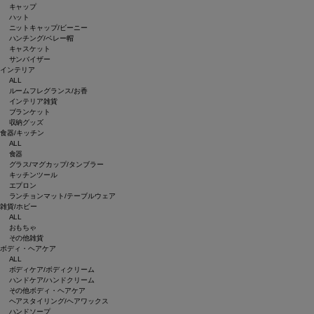
キャップ
ハット
ニットキャップ/ビーニー
ハンチング/ベレー帽
キャスケット
サンバイザー
インテリア
ALL
ルームフレグランス/お香
インテリア雑貨
ブランケット
収納グッズ
食器/キッチン
ALL
食器
グラス/マグカップ/タンブラー
キッチンツール
エプロン
ランチョンマット/テーブルウェア
雑貨/ホビー
ALL
おもちゃ
その他雑貨
ボディ・ヘアケア
ALL
ボディケア/ボディクリーム
ハンドケア/ハンドクリーム
その他ボディ・ヘアケア
ヘアスタイリング/ヘアワックス
ハンドソープ