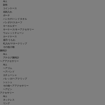
ALL
財布
コインケース
名刺入れ
ポーチ
ハンカチ/ハンドタオル
バンダナ/スカーフ
キーホルダー
キーケース/キーアクセサリー
ウォレットチェーン
カードケース
扇子/うちわ
札入れ/マネークリップ
その他小物
腕時計
ALL
アナログ腕時計
ヘアアクセサリー
ALL
ヘアゴム
ヘアバンド
カチューシャ
バレッタ/ヘアクリップ
シュシュ
その他ヘアアクセサリー
ヘアピン
アクセサリー
ALL
ネックレス
リング