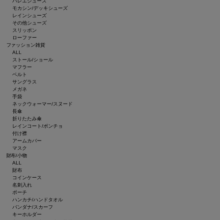
バレエシューズ
モカシン/デッキシューズ
レインシューズ
その他シューズ
スリッポン
ローファー
ファッション雑貨
ALL
ストール/ショール
マフラー
ベルト
サングラス
メガネ
手袋
ネックウォーマー/スヌード
長傘
折りたたみ傘
レインコート/ポンチョ
付け襟
アームカバー
マスク
財布/小物
ALL
財布
コインケース
名刺入れ
ポーチ
ハンカチ/ハンドタオル
バンダナ/スカーフ
キーホルダー