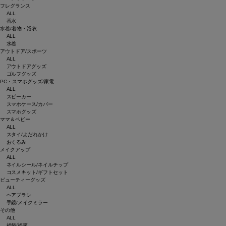
フレグランス
ALL
香水
水着/着物・浴衣
ALL
水着
アウトドア/スポーツ
ALL
アウトドアグッズ
ゴルフグッズ
PC・スマホグッズ/家電
ALL
スピーカー
スマホケース/カバー
スマホグッズ
ママ＆ベビー
ALL
スタイ/よだれかけ
おくるみ
メイクアップ
ALL
ネイルシール/ネイルチップ
コスメキット/ギフトセット
ビューティーグッズ
ALL
ヘアブラシ
手鏡/メイクミラー
その他
ALL
福袋/福箱