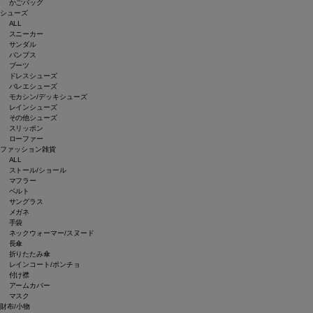
かごバッグ
シューズ
ALL
スニーカー
サンダル
パンプス
ブーツ
ドレスシューズ
バレエシューズ
モカシン/デッキシューズ
レインシューズ
その他シューズ
スリッポン
ローファー
ファッション雑貨
ALL
ストール/ショール
マフラー
ベルト
サングラス
メガネ
手袋
ネックウォーマー/スヌード
長傘
折りたたみ傘
レインコート/ポンチョ
付け襟
アームカバー
マスク
財布/小物