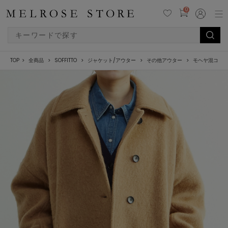
0
TOP
全商品
SOFFITTO
ジャケット/アウター
その他アウター
モヘヤ混コク