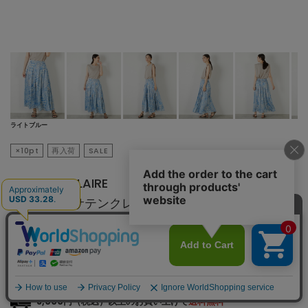
ライトブルー
×10pt
再入荷
SALE
MELROSE CLAIRE
【カモフラサテンクレーププリントタックスカー
ト】
¥
5,280
¥13,200
60
% OFF
税込
48ポイント還元
※付与されるポイントは会員クラス毎に異なります。
詳細はこちら
8,000円（税込）以上のお買い上げで
送料無料