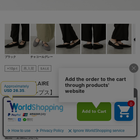
ブラック
チャコールグレー
×10pt
再入荷
SALE
MELROSE CLAIRE
【ニットパンプス】
¥
4,180
¥10,450
60
% OFF
税込
38ポイント還元
※付与されるポイントは会員クラス毎に異なります。
詳細はこちら
8,000円（税込）以上のお買い上げで
送料無料
返品・交換について