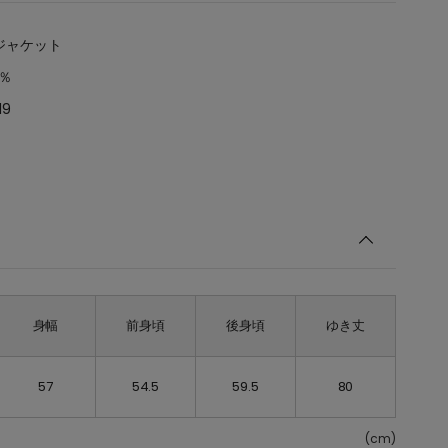
ジャケット
3％
19
身幅
前身頃
後身頃
ゆき丈
57
54.5
59.5
80
(cm)