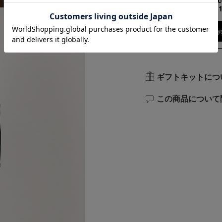
158cm 51kgRe
Waist +
Find out more on y
ギフトキットにつ
この商品について