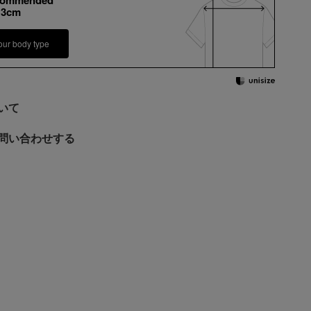
commended
13cm
our body type
いて
問い合わせする