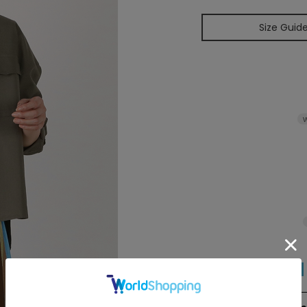
Size Guid
W