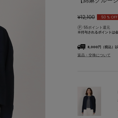
【綿麻クルー
¥12,100
50
% OFF
55ポイント還元
※付与されるポイントは
8,000円（税込
返品・交換について