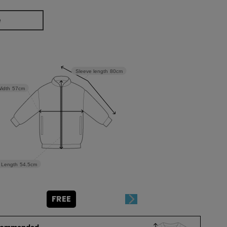
e
Sleeve length
80cm
idth
57cm
Length
54.5cm
FREE