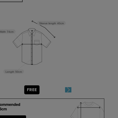
Sleeve length
40cm
Width
74cm
Length
50cm
FREE
commended
+8cm