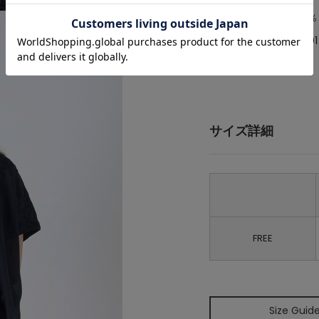
素材
本体:綿50
品番
A0763FB101
原産国
インド
サイズ詳細
FREE
Size Guid