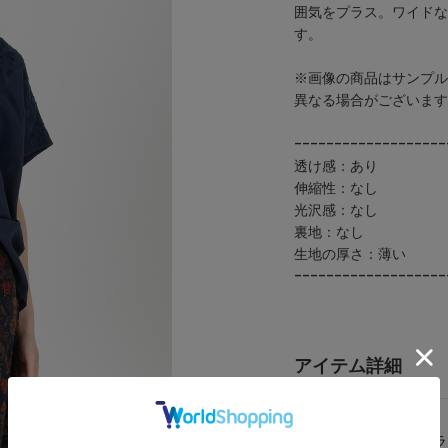
囲気をプラス。ワイドな
す。
※画像の商品はサンプル
異なる場合がございます
-------------------
透け感：あり
伸縮性：なし
光沢感：なし
裏地：なし
生地の厚さ：薄い
-------------------
アイテム詳細
カテゴリ
シャツ/ブ