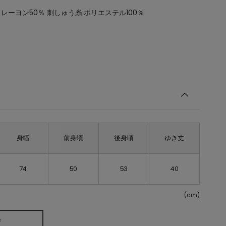
％ レーヨン50％ 刺しゅう糸:ポリエステル100％
身幅
前身頃
後身頃
ゆき丈
74
50
53
40
(cm)
e