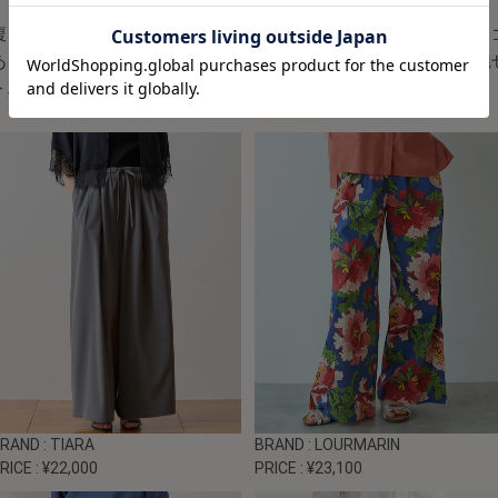
腹まわりや太ももの肉感を拾わない美シルエットや、 ウエスト
ありながら、そう見せない上品さで 下半身をスッキリと長く魅
トムで安心。
BRAND
: TIARA
BRAND
: LOURMARIN
RICE
: ¥22,000
PRICE
: ¥23,100