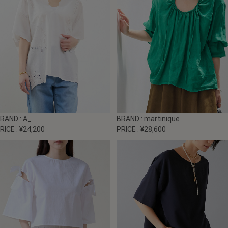
BRAND
: A_
BRAND
: martinique
RICE
: ¥24,200
PRICE
: ¥28,600