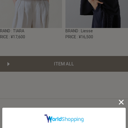
BRAND
: TIARA
BRAND
: Liesse
RICE
: ¥17,600
PRICE
: ¥16,500
ITEM ALL
BOTTOM