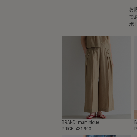
お
で
ボ
BRAND
: martinique
PRICE
: ¥31,900
P