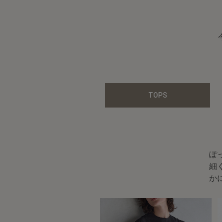
TOPS
ぽ
細
か