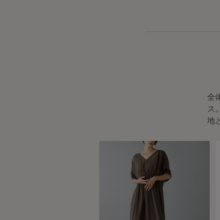
全
ス
地