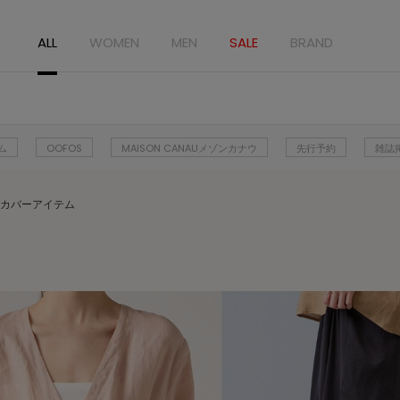
ALL
WOMEN
MEN
SALE
BRAND
ム
OOFOS
MAISON CANAUメゾンカナウ
先行予約
雑誌
イルカバーアイテム