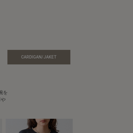
。
CARDIGAN/JAKET
腕を
華や