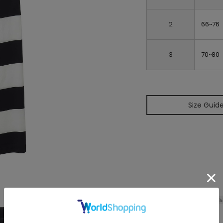
2
66~76
3
70~80
Size Guid
Th