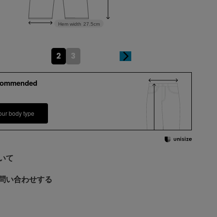
Hem width
27.5cm
2
3
commended
our body type
いて
問い合わせする