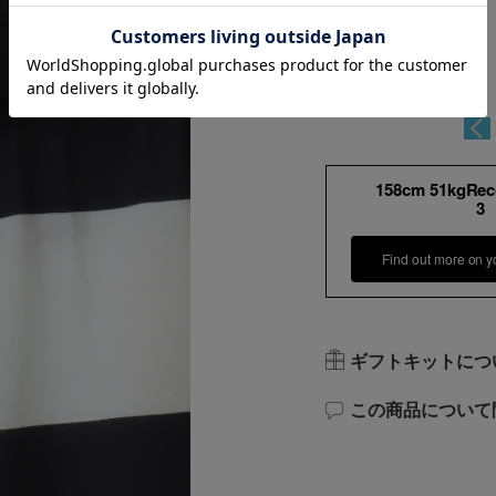
158cm 51kgRe
3
Find out more on y
ギフトキットにつ
この商品について