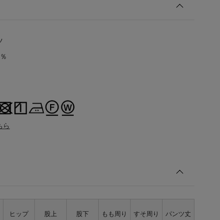
ツ
0％
ちら
ト
ヒップ
股上
股下
もも周り
すそ周り
パンツ丈