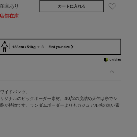
在庫あり
カートに入れる
店舗在庫
158cm / 51kg
3
Find your size
ワイドパンツ。
リジナルのビックボーダー素材。40/2の度詰め天竺は糸でシ
艶が特徴です。ランダムボーダーよりもカジュアル感の無い素