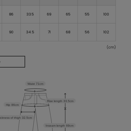
86
33.5
69
65
55
100
90
34.5
71
68
56
102
(cm)
e
Waist
71cm
Rise length
33.5cm
Hip
86cm
ickness of thigh
32.5cm
Inseam length
69cm