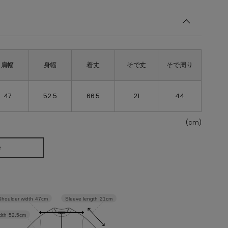
肩幅
身幅
着丈
そで丈
そで周り
47
52.5
66.5
21
44
(cm)
e
Sleeve length
21cm
Shoulder width
47cm
dth
52.5cm