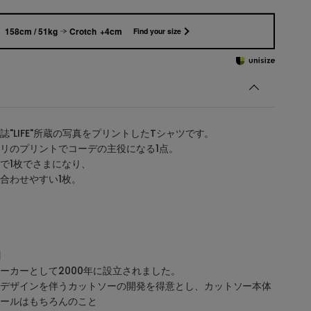
158cm / 51kg
Crotch +4cm
Find your size
"LIFE"所蔵の写真をプリントしたTシャツです。
リのプリントでコーデの主役になる1点。
で1枚でさまになり、
合わせやすい1枚。
】
ーカーとして2000年に設立されました。
デザインを伴うカットソーの開発を得意とし、カットソー本体
ールはもちろんのこと