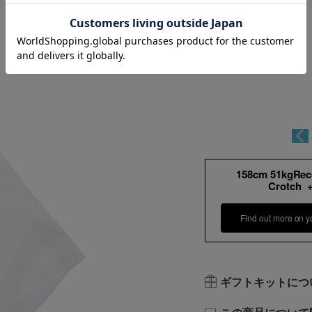
158cm 51kgRe
Crotch 
Find out more on y
ギフトキットにつ