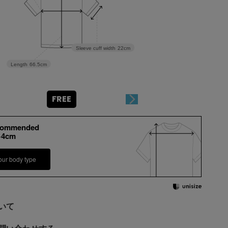
Sleeve cuff width
22cm
Length
66.5cm
FREE
commended
+4cm
our body type
いて