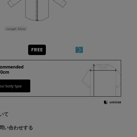
Length
52cm
FREE
commended
10cm
our body type
いて
問い合わせする