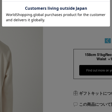
158cm 51kgRe
Waist +
Find out more on y
ギフトキットにつ
この商品について