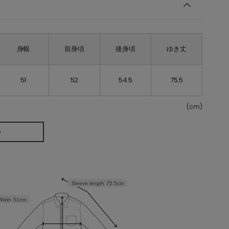
身幅
前身頃
後身頃
ゆき丈
51
52
54.5
75.5
(cm)
e
Sleeve length
75.5cm
Width
51cm