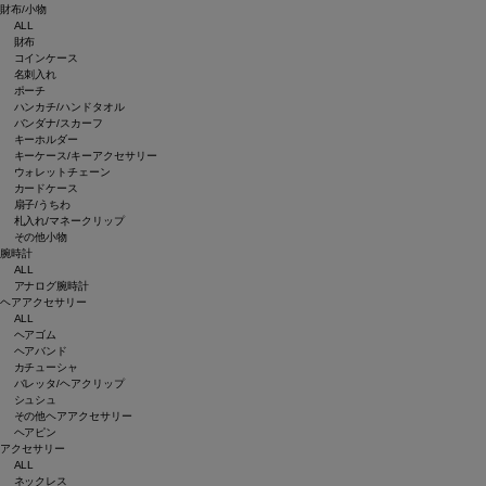
財布/小物
ALL
財布
コインケース
名刺入れ
ポーチ
ハンカチ/ハンドタオル
バンダナ/スカーフ
キーホルダー
キーケース/キーアクセサリー
ウォレットチェーン
カードケース
扇子/うちわ
札入れ/マネークリップ
その他小物
腕時計
ALL
アナログ腕時計
ヘアアクセサリー
ALL
ヘアゴム
ヘアバンド
カチューシャ
バレッタ/ヘアクリップ
シュシュ
その他ヘアアクセサリー
ヘアピン
アクセサリー
ALL
ネックレス