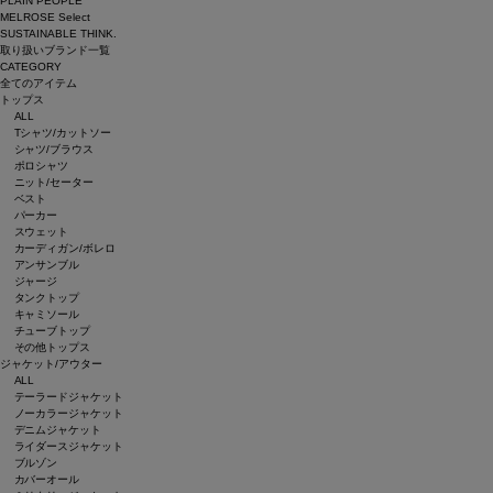
PLAIN PEOPLE
MELROSE Select
SUSTAINABLE THINK.
取り扱いブランド一覧
CATEGORY
全てのアイテム
トップス
ALL
Tシャツ/カットソー
シャツ/ブラウス
ポロシャツ
ニット/セーター
ベスト
パーカー
スウェット
カーディガン/ボレロ
アンサンブル
ジャージ
タンクトップ
キャミソール
チューブトップ
その他トップス
ジャケット/アウター
ALL
テーラードジャケット
ノーカラージャケット
デニムジャケット
ライダースジャケット
ブルゾン
カバーオール