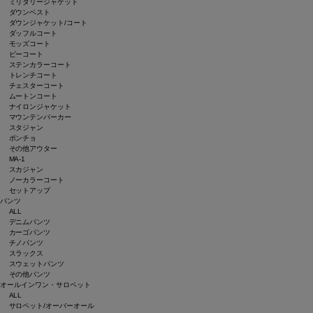
ミリタリージャケット
ダウンベスト
ダウンジャケット/コート
ダッフルコート
モッズコート
ピーコート
ステンカラーコート
トレンチコート
チェスターコート
ムートンコート
ナイロンジャケット
マウンテンパーカー
スタジャン
ポンチョ
その他アウター
MA-1
スカジャン
ノーカラーコート
セットアップ
パンツ
ALL
デニムパンツ
カーゴパンツ
チノパンツ
スラックス
スウェットパンツ
その他パンツ
オールインワン・サロペット
ALL
サロペット/オーバーオール