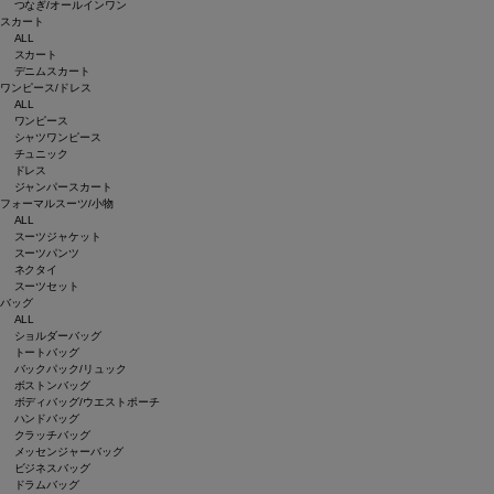
つなぎ/オールインワン
スカート
ALL
スカート
デニムスカート
ワンピース/ドレス
ALL
ワンピース
シャツワンピース
チュニック
ドレス
ジャンパースカート
フォーマルスーツ/小物
ALL
スーツジャケット
スーツパンツ
ネクタイ
スーツセット
バッグ
ALL
ショルダーバッグ
トートバッグ
バックパック/リュック
ボストンバッグ
ボディバッグ/ウエストポーチ
ハンドバッグ
クラッチバッグ
メッセンジャーバッグ
ビジネスバッグ
ドラムバッグ