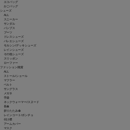
エコバッグ
かごバッグ
シューズ
ALL
スニーカー
サンダル
パンプス
ブーツ
ドレスシューズ
バレエシューズ
モカシン/デッキシューズ
レインシューズ
その他シューズ
スリッポン
ローファー
ファッション雑貨
ALL
ストール/ショール
マフラー
ベルト
サングラス
メガネ
手袋
ネックウォーマー/スヌード
長傘
折りたたみ傘
レインコート/ポンチョ
付け襟
アームカバー
マスク