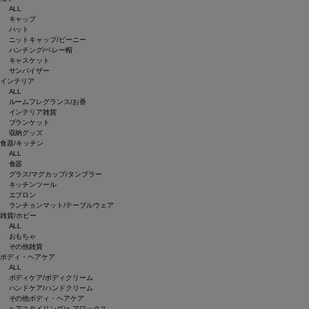
ALL
キャップ
ハット
ニットキャップ/ビーニー
ハンチング/ベレー帽
キャスケット
サンバイザー
インテリア
ALL
ルームフレグランス/お香
インテリア雑貨
ブランケット
収納グッズ
食器/キッチン
ALL
食器
グラス/マグカップ/タンブラー
キッチンツール
エプロン
ランチョンマット/テーブルウェア
雑貨/ホビー
ALL
おもちゃ
その他雑貨
ボディ・ヘアケア
ALL
ボディケア/ボディクリーム
ハンドケア/ハンドクリーム
その他ボディ・ヘアケア
ヘアスタイリング/ヘアワックス