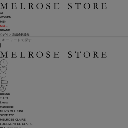
ALL
WOMEN
MEN
SALE
BRAND
ログイン
新規会員登録
BRAND
TIARA
Liesse
martinique
MEN'S MELROSE
SOFFITTO
MELROSE CLAIRE
LOGEMENT DE CLAIRE