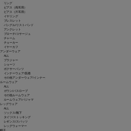
リング
ピアス（両耳用）
ピアス（片耳用）
イヤリング
ブレスレット
バングル/リストバンド
アンクレット
ブローチ/コサージュ
チャーム
チョーカー
イヤーカフ
アンダーウェア
ALL
ブラジャー
ショーツ
ボクサーパンツ
インナーウェア/肌着
その他アンダーウェア/インナー
ルームウェア
ALL
ガウン/バスローブ
その他ルームウェア
ルームウェア/パジャマ
レッグウェア
ALL
ソックス/靴下
タイツ/ストッキング
レギンス/スパッツ
レッグウォーマー
帽子