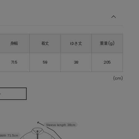
身幅
着丈
ゆき丈
重量(g)
71.5
59
38
205
(cm)
e
Sleeve length
38cm
idth
71.5cm