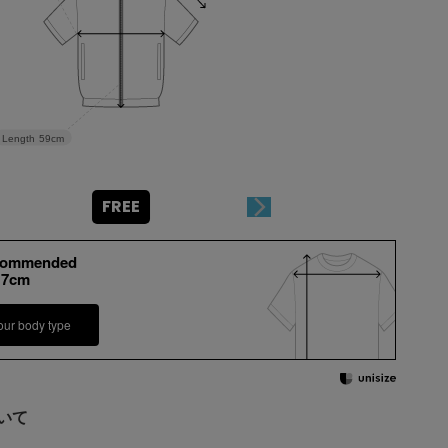
Length
59cm
FREE
commended
17cm
our body type
いて