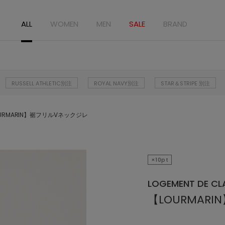
ALL
WOMEN
MEN
SALE
BRAND
RUSSELL ATHLETIC別注
ROYAL NAVY別注
STAR＆STRIPE 別注
URMARIN】裾フリルVネックジレ
×10pt
LOGEMENT DE CLA
【LOURMAR