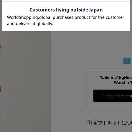
158cm 51kgRe
Waist +
Find out more on y
ギフトキットにつ