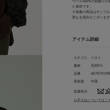
ウール100%の肌触り
た素材です。
※画像の商品はサンプル
異なる場合がございます
アイテム詳細
カテゴリ
ベスト
素材
毛100％
品番
A0767KV0
原産国
中国
洗濯表示
お手入れについてはこ