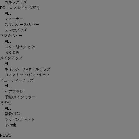
ゴルフグッズ
PC・スマホグッズ/家電
ALL
スピーカー
スマホケース/カバー
スマホグッズ
ママ＆ベビー
ALL
スタイ/よだれかけ
おくるみ
メイクアップ
ALL
ネイルシール/ネイルチップ
コスメキット/ギフトセット
ビューティーグッズ
ALL
ヘアブラシ
手鏡/メイクミラー
その他
ALL
福袋/福箱
ラッピングキット
その他
NEWS