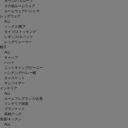
ガウン/バスローブ
その他ルームウェア
ルームウェア/パジャマ
レッグウェア
ALL
ソックス/靴下
タイツ/ストッキング
レギンス/スパッツ
レッグウォーマー
帽子
ALL
キャップ
ハット
ニットキャップ/ビーニー
ハンチング/ベレー帽
キャスケット
サンバイザー
インテリア
ALL
ルームフレグランス/お香
インテリア雑貨
ブランケット
収納グッズ
食器/キッチン
ALL