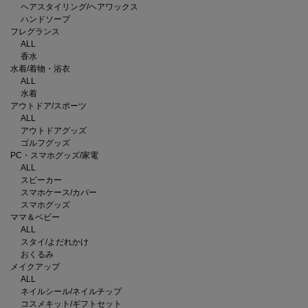
ヘアスタイリング/ヘアワックス
ハンドソープ
フレグランス
ALL
香水
水着/着物・浴衣
ALL
水着
アウトドア/スポーツ
ALL
アウトドアグッズ
ゴルフグッズ
PC・スマホグッズ/家電
ALL
スピーカー
スマホケース/カバー
スマホグッズ
ママ＆ベビー
ALL
スタイ/よだれかけ
おくるみ
メイクアップ
ALL
ネイルシール/ネイルチップ
コスメキット/ギフトセット