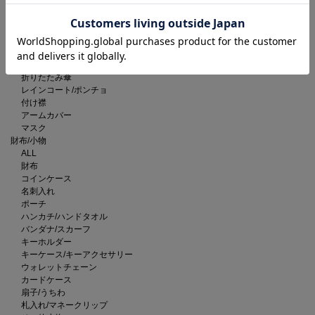
ベルト
サングラス
メガネ
手袋
ネックウォーマー/スヌード
長傘
折りたたみ傘
レインコート/ポンチョ
付け襟
アームカバー
マスク
財布/小物
ALL
財布
コインケース
名刺入れ
ポーチ
ハンカチ/ハンドタオル
バンダナ/スカーフ
キーホルダー
キーケース/キーアクセサリー
ウォレットチェーン
カードケース
扇子/うちわ
札入れ/マネークリップ