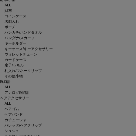
ALL
財布
コインケース
名刺入れ
ポーチ
ハンカチ/ハンドタオル
バンダナ/スカーフ
キーホルダー
キーケース/キーアクセサリー
ウォレットチェーン
カードケース
扇子/うちわ
札入れ/マネークリップ
その他小物
腕時計
ALL
アナログ腕時計
ヘアアクセサリー
ALL
ヘアゴム
ヘアバンド
カチューシャ
バレッタ/ヘアクリップ
シュシュ