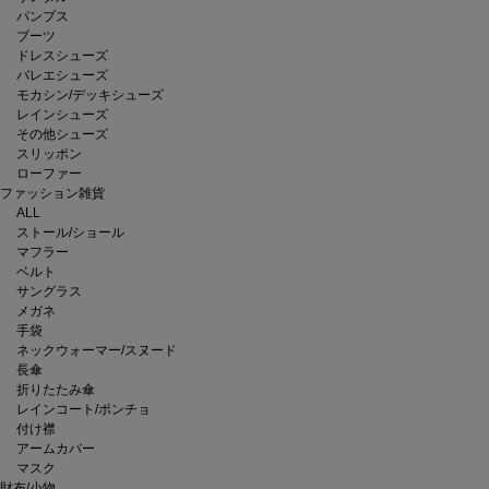
パンプス
ブーツ
ドレスシューズ
バレエシューズ
モカシン/デッキシューズ
レインシューズ
その他シューズ
スリッポン
ローファー
ファッション雑貨
ALL
ストール/ショール
マフラー
ベルト
サングラス
メガネ
手袋
ネックウォーマー/スヌード
長傘
折りたたみ傘
レインコート/ポンチョ
付け襟
アームカバー
マスク
財布/小物