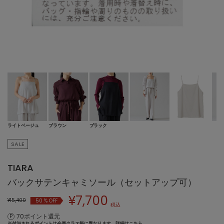
ライトベージュ
ブラウン
ブラック
SALE
TIARA
バックサテンキャミソール（セットアップ可）
¥
7,700
¥15,400
50
% OFF
税込
70ポイント還元
※付与されるポイントは会員クラス毎に異なります。
詳細はこちら