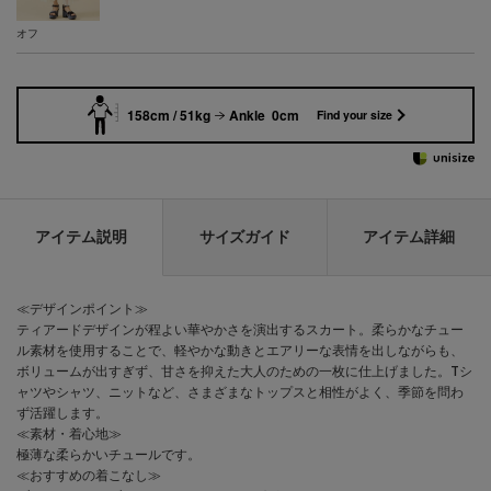
オフ
158cm / 51kg
Ankle 0cm
Find your size
アイテム説明
サイズガイド
アイテム詳細
≪デザインポイント≫
ティアードデザインが程よい華やかさを演出するスカート。柔らかなチュー
ル素材を使用することで、軽やかな動きとエアリーな表情を出しながらも、
ボリュームが出すぎず、甘さを抑えた大人のための一枚に仕上げました。Tシ
ャツやシャツ、ニットなど、さまざまなトップスと相性がよく、季節を問わ
ず活躍します。
≪素材・着心地≫
極薄な柔らかいチュールです。
≪おすすめの着こなし≫