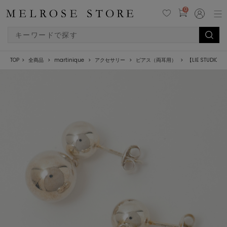
0
TOP
全商品
martinique
アクセサリー
ピアス（両耳用）
【LIE STUDIO/