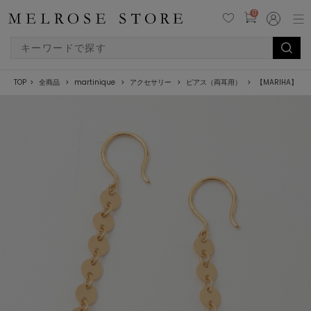
0
TOP
全商品
martinique
アクセサリー
ピアス（両耳用）
【MARIHA】月の