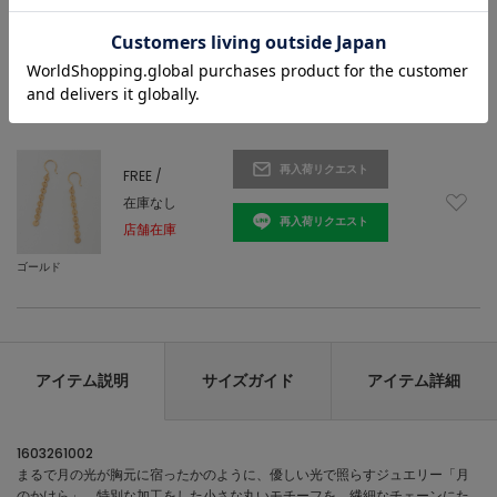
返品・交換について
再入荷リクエスト
FREE /
在庫なし
再入荷リクエスト
店舗在庫
ゴールド
アイテム説明
サイズガイド
アイテム詳細
1603261002
まるで月の光が胸元に宿ったかのように、優しい光で照らすジュエリー「月
のかけら」。特別な加工をした小さな丸いモチーフを、繊細なチェーンにた