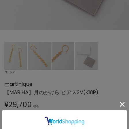
ゴールド
martinique
【MARIHA】月のかけら ピアスSV(K18P)
¥
29,700
税込
270ポイント還元
※付与されるポイントは会員クラス毎に異なります。
詳細はこちら
8,000円（税込）以上のお買い上げで
送料無料