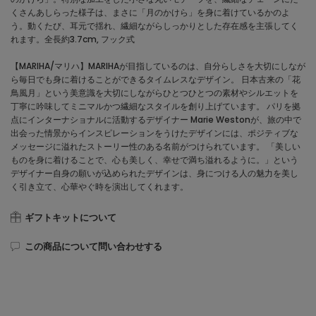
くさんあしらった様子は、まさに「月のかけら」を身に着けているかのよ
う。動くたび、耳元で揺れ、繊細ながらしっかりとした存在感を主張してく
れます。全長約3.7cm, フック式
【MARIHA/マリハ】MARIHAが目指しているのは、自分らしさを大切にしなが
ら毎日でも身に着けることができるタイムレスなデザイン。 日本古来の「花
鳥風月」という美意識を大切にしながらひとつひとつの素材やシルエットを
丁寧に吟味してミニマルかつ繊細なスタイルを創り上げています。 パリを拠
点にインターナショナルに活動するデザイナー Marie Westonが、旅の中で
出会った情景からインスピレーションをうけたデザインには、ポジティブな
メッセージに溢れたストーリー性のある名前がつけられています。 「美しい
ものを身に着けることで、心も美しく、幸せで満ち溢れるように。」という
デザイナー自身の願いが込められたデザインは、身につける人の魅力を美し
く引き立て、心華やぐ時を演出してくれます。
ギフトキットについて
この商品について問い合わせする