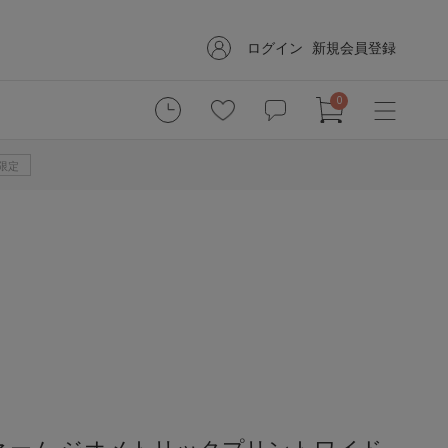
ログイン
新規会員登録
0
B限定