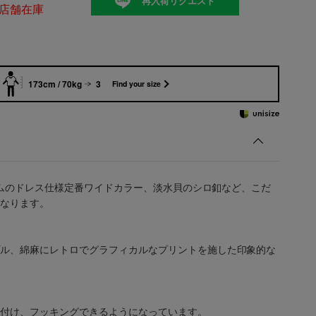
再入荷リクエスト
店舗在庫
173cm / 70kg
3
Find your size
ネームのドレス仕様定番ワイドカラー、淡水貝のシロ釦など、こだ
なります。
ル、綿麻にレトロでグラフィカルなプリントを施した印象的な
付け、フッキングできるようになっています。