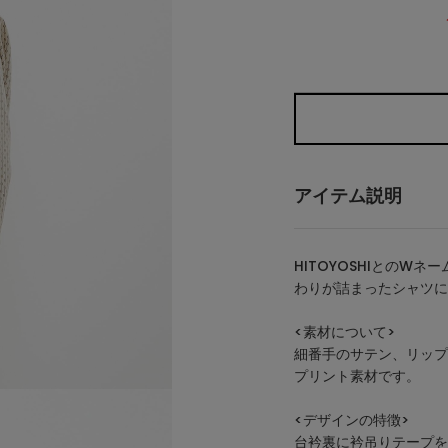
アイテム説明
HITOYOSHIとのW
わりが詰まったシャツに
<素材について>
細番手のサテン、リップ
プリント素材です。
<デザインの特徴>
台衿裏に衿吊りテープを