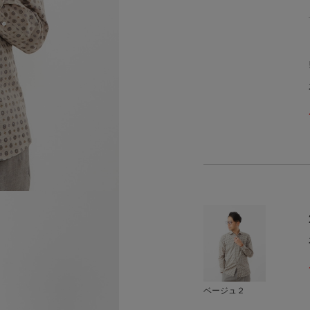
ベージュ２