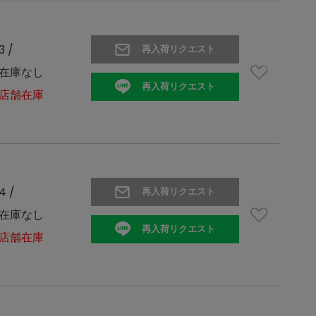
3 /
再入荷リクエスト
在庫なし
再入荷リクエスト
店舗在庫
4 /
再入荷リクエスト
在庫なし
再入荷リクエスト
店舗在庫