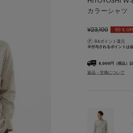
HITOYOSH
カラーシャツ
¥23,100
60
% OF
84ポイント還元
※付与されるポイントは
8,000円（税込
返品・交換について