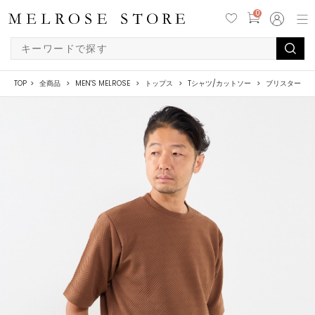
0
TOP
全商品
MEN'S MELROSE
トップス
Tシャツ/カットソー
ブリスタージャ