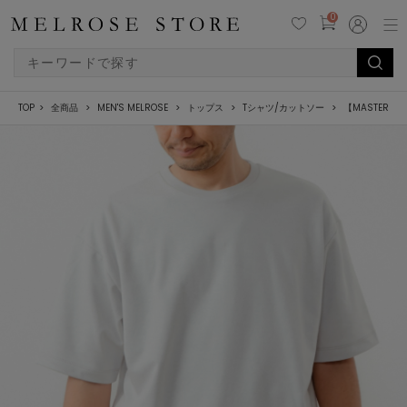
0
TOP
全商品
MEN'S MELROSE
トップス
Tシャツ/カットソー
【MASTER 