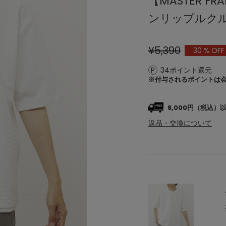
【MASTER 
ンリップルク
¥5,390
30
% OFF
34ポイント還元
※付与されるポイントは
8,000円（税込
返品・交換について