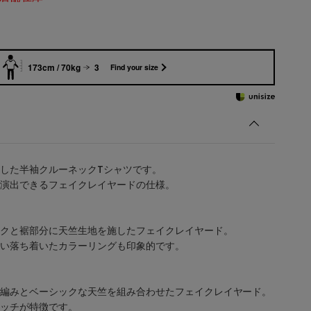
173cm / 70kg
3
Find your size
した半袖クルーネックTシャツです。
演出できるフェイクレイヤードの仕様。
クと裾部分に天竺生地を施したフェイクレイヤード。
い落ち着いたカラーリングも印象的です。
編みとベーシックな天竺を組み合わせたフェイクレイヤード。
ッチが特徴です。