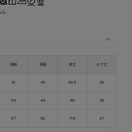
ちら
身幅
肩幅
着丈
そで丈
51
46
66.5
25
54
48
69
26
57
50
71.5
27