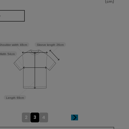
(cm)
e
Sleeve length
26cm
Shoulder width
48cm
Width
54cm
Length
69cm
2
3
4