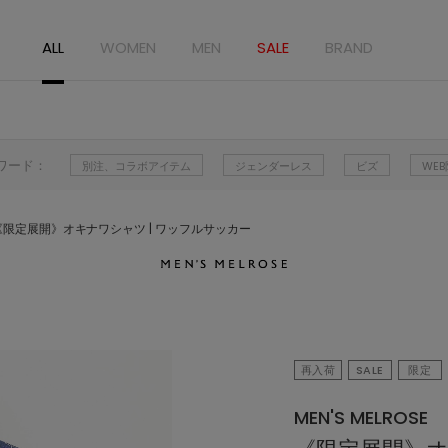
ALL
WOMEN
MEN
SALE
BRAND
ワード：
別注、コラボアイテム
ジェンダーレス
ビズ
WE
《限定展開》オキナワシャツ | ワッフルサッカー
再入荷
SALE
限定
MEN'S MELROSE