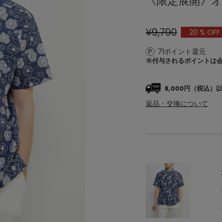
《限定展開》オ
¥9,790
20
% OFF
71ポイント還元
※付与されるポイントは
8,000円（税込
返品・交換について