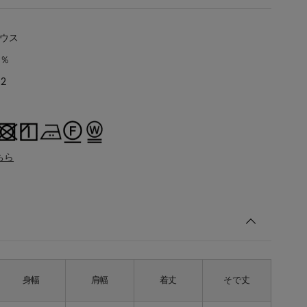
ラウス
0％
02
ちら
身幅
肩幅
着丈
そで丈