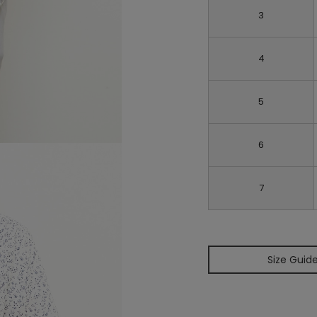
3
4
5
6
7
Size Guid