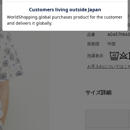
カテゴリ
シャツ/ブ
素材
コットン10
品番
A0457FB4
原産国
中国
洗濯表示
お手入れについてはこ
サイズ詳細