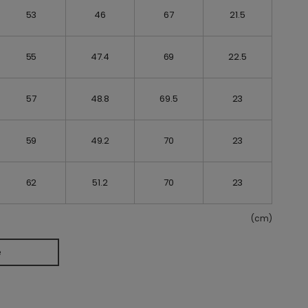
53
46
67
21.5
55
47.4
69
22.5
57
48.8
69.5
23
59
49.2
70
23
62
51.2
70
23
(cm)
e