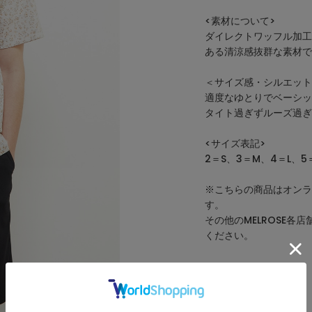
<素材について>
ダイレクトワッフル加工
ある清涼感抜群な素材で
＜サイズ感・シルエット
適度なゆとりでベーシッ
タイト過ぎずルーズ過ぎ
<サイズ表記>
2＝S、3＝M、4＝L、5＝
※こちらの商品はオンラ
す。
その他のMELROSE
ください。
アイテム詳細