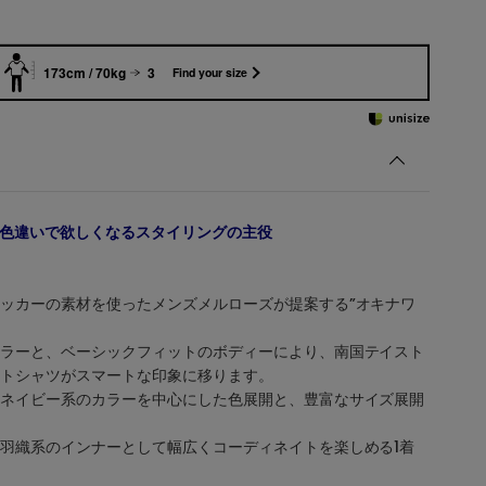
173cm / 70kg
3
Find your size
】色違いで欲しくなるスタイリングの主役
ッカーの素材を使ったメンズメルローズが提案する”オキナワ
ラーと、ベーシックフィットのボディーにより、南国テイスト
トシャツがスマートな印象に移ります。
ネイビー系のカラーを中心にした色展開と、豊富なサイズ展開
羽織系のインナーとして幅広くコーディネイトを楽しめる1着