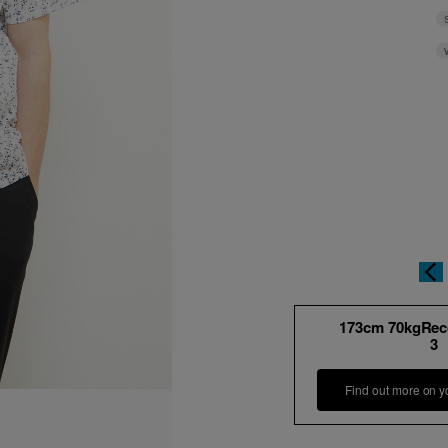
173cm 70kgRe
3
Find out more on y