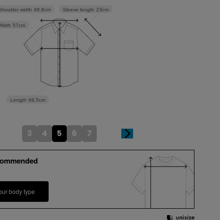
Sleeve length
23cm
Shoulder width
48.8cm
Width
57cm
Length
69.5cm
3
4
5
6
7
commended
our body type