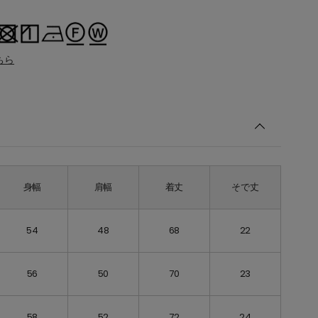
ちら
身幅
肩幅
着丈
そで丈
54
48
68
22
56
50
70
23
58
52
72
24