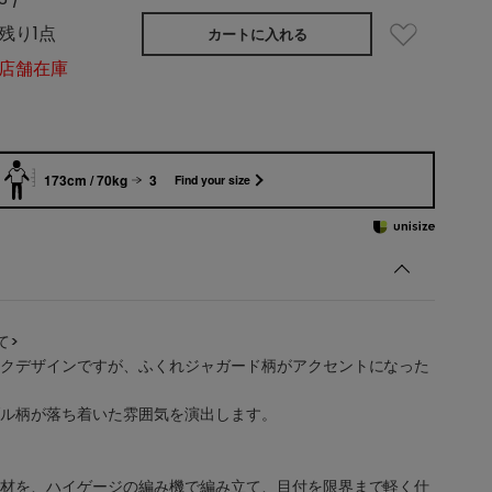
残り1点
カートに入れる
店舗在庫
173cm / 70kg
3
Find your size
て>
クデザインですが、ふくれジャガード柄がアクセントになった
ル柄が落ち着いた雰囲気を演出します。
材を、ハイゲージの編み機で編み立て、目付を限界まで軽く仕