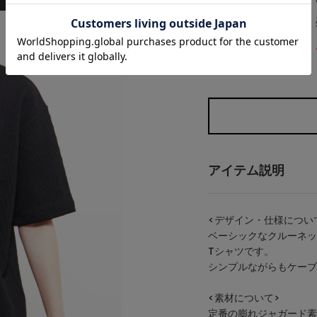
アイテム説明
<デザイン・仕様につい
ベーシックなクルーネッ
Tシャツです。
シンプルながらもケーブ
<素材について>
定番の膨れジャガード素