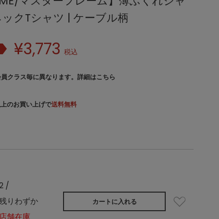
FRAME/マスターフレーム】薄ふくれジャ
ックTシャツ | ケーブル柄
¥
3,773
税込
会員クラス毎に異なります。
詳細はこちら
）以上のお買い上げで
送料無料
2 /
残りわずか
カートに入れる
店舗在庫