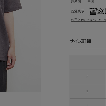
原産国
中国
洗濯表示
お手入れについてはこ
サイズ詳細
2
3
4