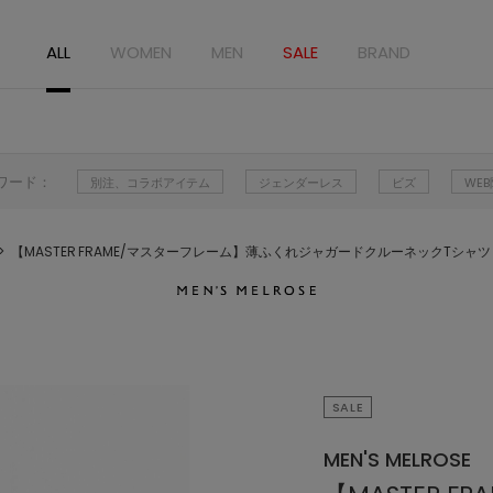
ALL
WOMEN
MEN
SALE
BRAND
ワード：
別注、コラボアイテム
ジェンダーレス
ビズ
WE
【MASTER FRAME/マスターフレーム】薄ふくれジャガードクルーネックTシャツ 
SALE
MEN'S MELROSE